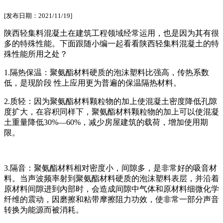
[发布日期：2021/11/19]
陕西轻集料混凝土在建筑工程领域经常运用，也是因为其有很
多的特殊性能。下面跟随小编一起看看陕西轻集料混凝土的特
殊性能所用之处？
1.隔热保温：聚氨酯材料硬质的泡沫塑料比强高，传热系数
低，是现阶段 性上应用更为普遍的保温隔热材料。
2.质轻：因为聚氨酯材料颗粒物的加上使混凝土密度降低孔隙
度扩大，在容积同样下，聚氨酯材料颗粒物的加上可以使混凝
土重量降低30%—60%，减少房屋建筑的载荷，增加使用期
限。
3.隔音：聚氨酯材料相对密度小，间隙多，是非常好的吸音材
料。当声波频率射到聚氨酯材料硬质的泡沫塑料表层，并沿着
原材料间隙进到內部时，会造成间隙中气体和原材料细微化学
纤维的震动，因磨擦和粘带摩擦阻力功效，使非常一部分声音
转换为能源而被消耗。