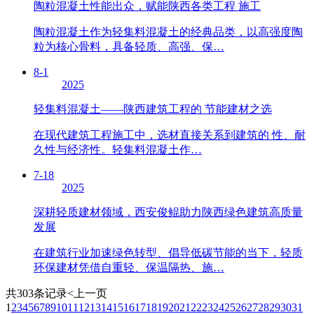
陶粒混凝土性能出众，赋能陕西各类工程 施工
陶粒混凝土作为轻集料混凝土的经典品类，以高强度陶
粒为核心骨料，具备轻质、高强、保…
8-1
2025
轻集料混凝土——陕西建筑工程的 节能建材之选
在现代建筑工程施工中，选材直接关系到建筑的 性、耐
久性与经济性。轻集料混凝土作…
7-18
2025
深耕轻质建材领域，西安俊鲲助力陕西绿色建筑高质量
发展
在建筑行业加速绿色转型、倡导低碳节能的当下，轻质
环保建材凭借自重轻、保温隔热、施…
共303条记录
<上一页
1
2
3
4
5
6
7
8
9
10
11
12
13
14
15
16
17
18
19
20
21
22
23
24
25
26
27
28
29
30
31