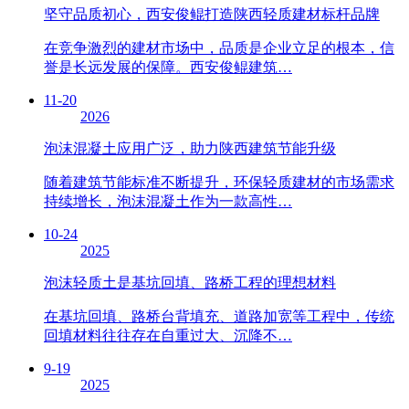
坚守品质初心，西安俊鲲打造陕西轻质建材标杆品牌
在竞争激烈的建材市场中，品质是企业立足的根本，信
誉是长远发展的保障。西安俊鲲建筑…
11-20
2026
泡沫混凝土应用广泛，助力陕西建筑节能升级
随着建筑节能标准不断提升，环保轻质建材的市场需求
持续增长，泡沫混凝土作为一款高性…
10-24
2025
泡沫轻质土是基坑回填、路桥工程的理想材料
在基坑回填、路桥台背填充、道路加宽等工程中，传统
回填材料往往存在自重过大、沉降不…
9-19
2025